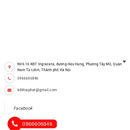
NV6.16 KĐT Vigracera, đường Hữu Hưng, Phường Tây Mỗ, Quận
Nam Từ Liêm, Thành phố Hà Nội
0966606846
kdkhaiphat@gmail.com
© Bản quyền thuộc về
Tạ Tiến
0966606846
Cung cấp bởi
thepkhaiphat.com