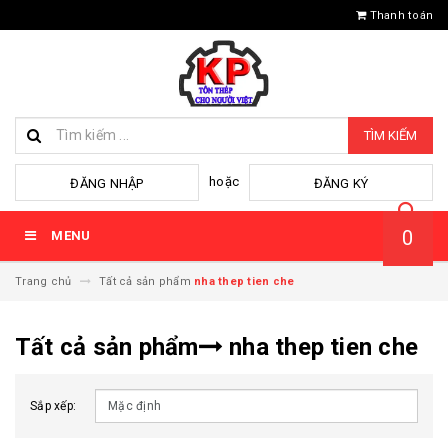
Thanh toán
TÌM KIẾM
hoặc
ĐĂNG NHẬP
ĐĂNG KÝ
0
MENU
Trang chủ
Tất cả sản phẩm
nha thep tien che
Tất cả sản phẩm
nha thep tien che
Sắp xếp: