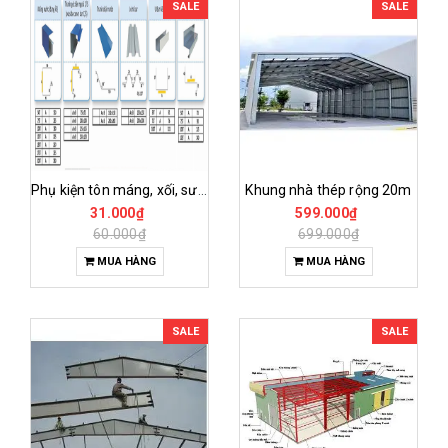
SALE
SALE
Phụ kiện tôn máng, xối, sườn,nóc
Khung nhà thép rộng 20m
31.000₫
599.000₫
60.000₫
699.000₫
MUA HÀNG
MUA HÀNG
SALE
SALE