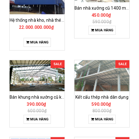
Bán nhà xưởng cũ 1400 m² kích thước 26*54m
450.000₫
Hệ thống nhà kho, nhà thép tiền chế của cafe minh tiến
590.000₫
22.000.000.000₫
MUA HÀNG
MUA HÀNG
SALE
SALE
Kết cấu thép nhà dân dụng
Bán khung nhà xưởng cũ kích thước 30m và 40m
590.000₫
390.000₫
800.000₫
600.000₫
MUA HÀNG
MUA HÀNG